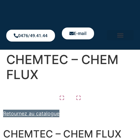
E-mail
0476/49.41.44
Notre Boutique
CHEMTEC – CHEM
FLUX
Retournez au catalogue
CHEMTEC – CHEM FLUX