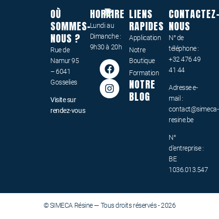
OÙ
HORAIRE
LIENS
CONTACTEZ
SOMMES-
RAPIDES
NOUS
Lundi au
NOUS ?
Dimanche :
Application
N° de
9h30 à 20h
téléphone :
Rue de
Notre
+32 476 49
Namur 95
Boutique
41 44
– 6041
Formation
NOTRE
Gosselies
Adresse e-
BLOG
mail :
Visite sur
contact@simeca-
rendez-vous
resine.be
N°
d’entreprise :
BE
1036.013.547
© SIMECA Résine — Tous droits réservés - 2026