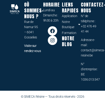
OÙ
HORAIRE
LIENS
CONTACTEZ
SOMMES-
RAPIDES
NOUS
Lundi au
NOUS ?
Dimanche :
Application
N° de
9h30 à 20h
téléphone :
Rue de
Notre
+32 476 49
Namur 95
Boutique
41 44
– 6041
Formation
NOTRE
Gosselies
Adresse e-
BLOG
mail :
Visite sur
contact@simeca-
rendez-vous
resine.be
N°
d’entreprise :
BE
1036.013.547
© SIMECA Résine — Tous droits réservés - 2026