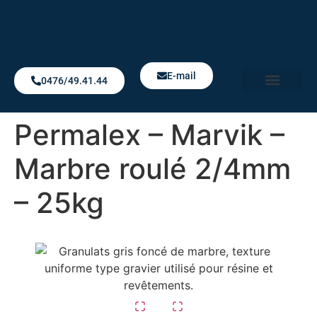
E-mail
0476/49.41.44
Notre Boutique
Permalex – Marvik –
Marbre roulé 2/4mm
– 25kg