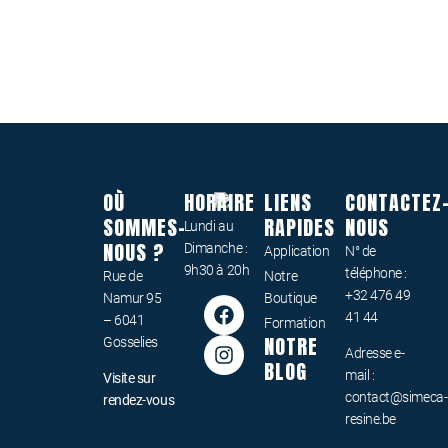
OÙ
HORAIRE
LIENS
CONTACTEZ
SOMMES-
RAPIDES
NOUS
Lundi au
NOUS ?
Dimanche :
Application
N° de
9h30 à 20h
téléphone :
Rue de
Notre
+32 476 49
Namur 95
Boutique
41 44
– 6041
Formation
NOTRE
Gosselies
Adresse e-
BLOG
mail :
Visite sur
contact@simeca-
rendez-vous
resine.be